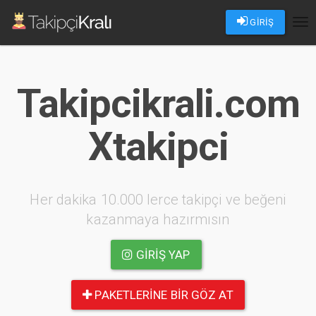
GİRİŞ
Tog
nav
Takipcikrali.com
Xtakipci
Her dakika 10.000 lerce takipçi ve beğeni
kazanmaya hazırmısın
GIRIŞ YAP
PAKETLERINE BIR GÖZ AT