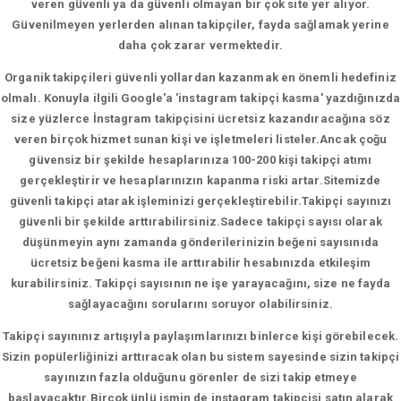
veren güvenli ya da güvenli olmayan bir çok site yer alıyor.
Güvenilmeyen yerlerden alınan takipçiler, fayda sağlamak yerine
daha çok zarar vermektedir.
Organik takipçileri güvenli yollardan kazanmak en önemli hedefiniz
olmalı. Konuyla ilgili Google'a 'instagram takipçi kasma' yazdığınızda
size yüzlerce İnstagram takipçisini ücretsiz kazandıracağına söz
veren birçok hizmet sunan kişi ve işletmeleri listeler.Ancak çoğu
güvensiz bir şekilde hesaplarınıza 100-200 kişi takipçi atımı
gerçekleştirir ve hesaplarınızın kapanma riski artar.Sitemizde
güvenli takipçi atarak işleminizi gerçekleştirebilir.Takipçi sayınızı
güvenli bir şekilde arttırabilirsiniz.Sadece takipçi sayısı olarak
düşünmeyin aynı zamanda gönderilerinizin beğeni sayısınıda
ücretsiz beğeni kasma ile arttırabilir hesabınızda etkileşim
kurabilirsiniz. Takipçi sayısının ne işe yarayacağını, size ne fayda
sağlayacağını sorularını soruyor olabilirsiniz.
Takipçi sayınınız artışıyla paylaşımlarınızı binlerce kişi görebilecek.
Sizin popülerliğinizi arttıracak olan bu sistem sayesinde sizin takipçi
sayınızın fazla olduğunu görenler de sizi takip etmeye
başlayacaktır.Birçok ünlü ismin de instagram takipçisi satın alarak