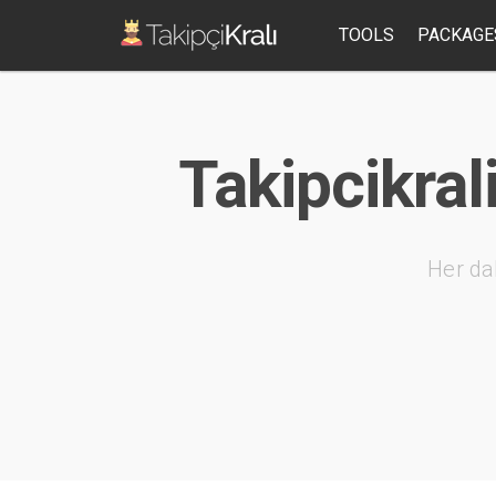
TOOLS
PACKAGE
Takipcikral
Her da