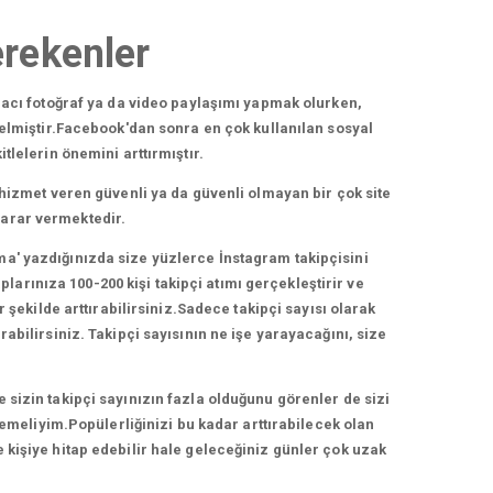
erekenler
acı fotoğraf ya da video paylaşımı yapmak olurken,
elmiştir.Facebook'dan sonra en çok kullanılan sosyal
lelerin önemini arttırmıştır.
hizmet veren güvenli ya da güvenli olmayan bir çok site
zarar vermektedir.
ma' yazdığınızda size yüzlerce İnstagram takipçisini
arınıza 100-200 kişi takipçi atımı gerçekleştirir ve
 şekilde arttırabilirsiniz.Sadece takipçi sayısı olarak
bilirsiniz. Takipçi sayısının ne işe yarayacağını, size
e sizin takipçi sayınızın fazla olduğunu görenler de sizi
lemeliyim.Popülerliğinizi bu kadar arttırabilecek olan
e kişiye hitap edebilir hale geleceğiniz günler çok uzak