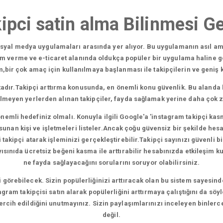
ipci satin alma Bilinmesi G
sosyal medya uygulamaları arasında yer alıyor. Bu uygulamanın asıl am
am verme ve e-ticaret alanında oldukça popüler bir uygulama haline g
ir çok amaç için kullanılmaya başlanması ile takipçilerin ve geniş kit
adır.Takipçi arttırma konusunda, en önemli konu güvenlik. Bu alanda 
ilmeyen yerlerden alınan takipçiler, fayda sağlamak yerine daha çok 
nemli hedefiniz olmalı. Konuyla ilgili Google'a 'instagram takipçi kas
nan kişi ve işletmeleri listeler.Ancak çoğu güvensiz bir şekilde hesapl
akipçi atarak işleminizi gerçekleştirebilir.Takipçi sayınızı güvenli bir
nıda ücretsiz beğeni kasma ile arttırabilir hesabınızda etkileşim kura
ne fayda sağlayacağını sorularını soruyor olabilirsiniz.
şi görebilecek. Sizin popülerliğinizi arttıracak olan bu sistem sayesind
gram takipçisi satın alarak popülerliğini arttırmaya çalıştığını da söy
 tercih edildiğini unutmayınız. Sizin paylaşımlarınızı inceleyen binlerc
değil.