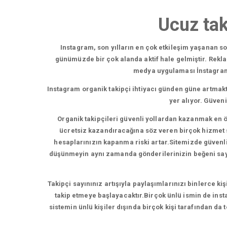
Ucuz tak
Instagram, son yılların en çok etkileşim yaşanan 
günümüzde bir çok alanda aktif hale gelmiştir. Rekl
medya uygulaması İnstagram,b
Instagram organik takipçi ihtiyacı günden güne artmakt
yer alıyor. Güven
Organik takipçileri güvenli yollardan kazanmak en ö
ücretsiz kazandıracağına söz veren birçok hizmet su
hesaplarınızın kapanma riski artar.Sitemizde güvenli t
düşünmeyin aynı zamanda gönderilerinizin beğeni sayısı
Takipçi sayınınız artışıyla paylaşımlarınızı binlerce ki
takip etmeye başlayacaktır.Birçok ünlü ismin de insta
sistemin ünlü kişiler dışında birçok kişi tarafından da