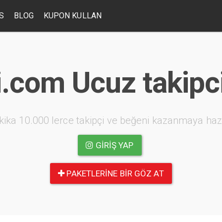
S
BLOG
KUPON KULLAN
i.com Ucuz takipc
kika 10.000 lerce takipçi ve beğeni kazanmaya haz
GIRIŞ YAP
PAKETLERINE BIR GÖZ AT