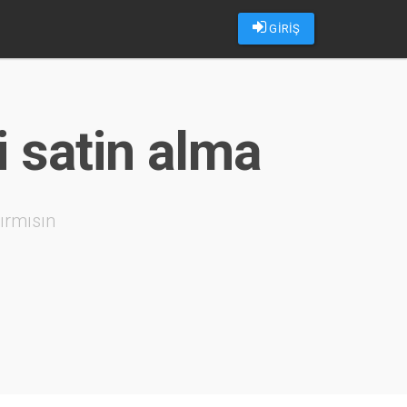
GİRİŞ
i satin alma
ırmısın