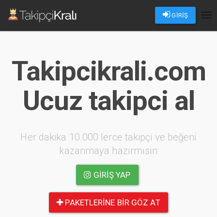
GİRİŞ
Tog
nav
Takipcikrali.com
Ucuz takipci al
Her dakika 10.000 lerce takipçi ve beğeni
kazanmaya hazırmısın
GIRIŞ YAP
PAKETLERINE BIR GÖZ AT