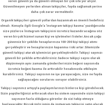
veren güvenli ya da güvenli olmayan bir çok site yer alıyor.
Güvenilmeyen yerlerden alınan takipçiler, fayda sağlamak yerine
daha çok zarar vermektedir.
Organik takipçileri güvenli yollardan kazanmak en önemli hedefiniz
olmalı. Konuyla ilgili Google'a 'instagram takipçi kasma' yazdığınızda
size yüzlerce İnstagram takipçisini ücretsiz kazandıracağına söz
veren birçok hizmet sunan kişi ve işletmeleri listeler.Ancak çoğu
güvensiz bir şekilde hesaplarınıza 100-200 kişi takipçi atımı
gerçekleştirir ve hesaplarınızın kapanma riski artar.Sitemizde
güvenli takipçi atarak işleminizi gerçekleştirebilir.Takipçi sayınızı
güvenli bir şekilde arttırabilirsiniz.Sadece takipçi sayısı olarak
düşünmeyin aynı zamanda gönderilerinizin beğeni sayısınıda
ücretsiz beğeni kasma ile arttırabilir hesabınızda etkileşim
kurabilirsiniz. Takipçi sayısının ne işe yarayacağını, size ne fayda
sağlayacağını sorularını soruyor olabilirsiniz.
Takipçi sayınınız artışıyla paylaşımlarınızı binlerce kişi görebilecek.
Sizin popülerliğinizi arttıracak olan bu sistem sayesinde sizin takipçi
sayınızın fazla olduğunu görenler de sizi takip etmeye
başlayacaktır.Birçok ünlü ismin de instagram takipçisi satın alarak