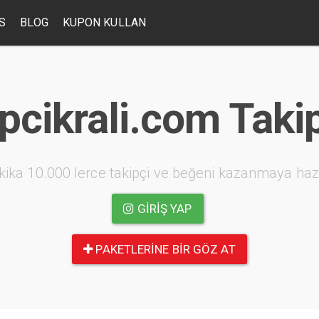
S
BLOG
KUPON KULLAN
pcikrali.com Taki
kika 10.000 lerce takipçi ve beğeni kazanmaya haz
GIRIŞ YAP
PAKETLERINE BIR GÖZ AT