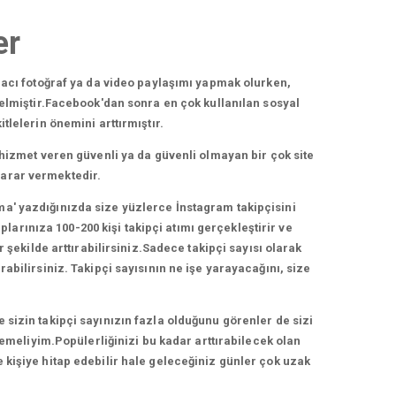
er
acı fotoğraf ya da video paylaşımı yapmak olurken,
elmiştir.Facebook'dan sonra en çok kullanılan sosyal
lelerin önemini arttırmıştır.
hizmet veren güvenli ya da güvenli olmayan bir çok site
zarar vermektedir.
ma' yazdığınızda size yüzlerce İnstagram takipçisini
arınıza 100-200 kişi takipçi atımı gerçekleştirir ve
 şekilde arttırabilirsiniz.Sadece takipçi sayısı olarak
bilirsiniz. Takipçi sayısının ne işe yarayacağını, size
e sizin takipçi sayınızın fazla olduğunu görenler de sizi
lemeliyim.Popülerliğinizi bu kadar arttırabilecek olan
e kişiye hitap edebilir hale geleceğiniz günler çok uzak