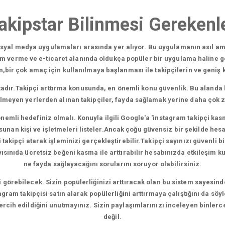
akipstar Bilinmesi Gerekenl
sosyal medya uygulamaları arasında yer alıyor. Bu uygulamanın asıl am
am verme ve e-ticaret alanında oldukça popüler bir uygulama haline g
ir çok amaç için kullanılmaya başlanması ile takipçilerin ve geniş kit
adır.Takipçi arttırma konusunda, en önemli konu güvenlik. Bu alanda 
ilmeyen yerlerden alınan takipçiler, fayda sağlamak yerine daha çok 
nemli hedefiniz olmalı. Konuyla ilgili Google'a 'instagram takipçi kas
nan kişi ve işletmeleri listeler.Ancak çoğu güvensiz bir şekilde hesapl
akipçi atarak işleminizi gerçekleştirebilir.Takipçi sayınızı güvenli bir
nıda ücretsiz beğeni kasma ile arttırabilir hesabınızda etkileşim kura
ne fayda sağlayacağını sorularını soruyor olabilirsiniz.
şi görebilecek. Sizin popülerliğinizi arttıracak olan bu sistem sayesind
gram takipçisi satın alarak popülerliğini arttırmaya çalıştığını da söy
 tercih edildiğini unutmayınız. Sizin paylaşımlarınızı inceleyen binlerc
değil.