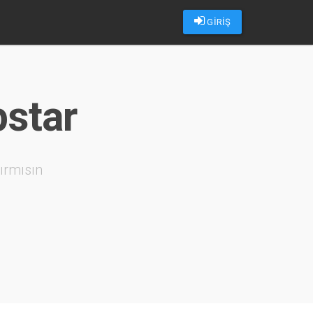
GİRİŞ
pstar
ırmısın