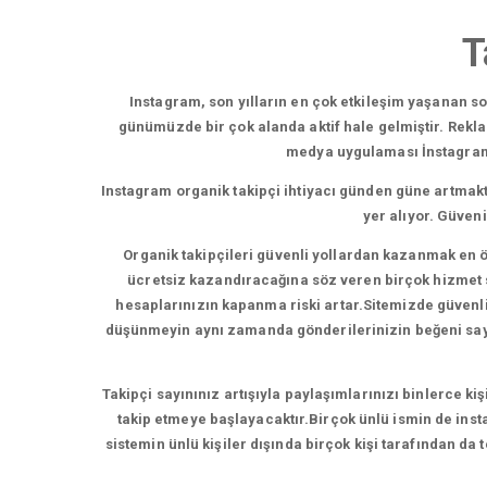
T
Instagram, son yılların en çok etkileşim yaşanan 
günümüzde bir çok alanda aktif hale gelmiştir. Rekl
medya uygulaması İnstagram,b
Instagram organik takipçi ihtiyacı günden güne artmakt
yer alıyor. Güven
Organik takipçileri güvenli yollardan kazanmak en ö
ücretsiz kazandıracağına söz veren birçok hizmet su
hesaplarınızın kapanma riski artar.Sitemizde güvenli t
düşünmeyin aynı zamanda gönderilerinizin beğeni sayısı
Takipçi sayınınız artışıyla paylaşımlarınızı binlerce ki
takip etmeye başlayacaktır.Birçok ünlü ismin de insta
sistemin ünlü kişiler dışında birçok kişi tarafından da