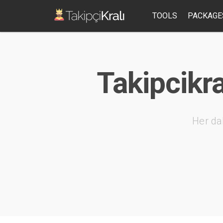
TOOLS
PACKAGE
Takipcikr
Her da