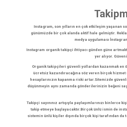
Takipm
Instagram, son yılların en çok etkileşim yaşanan 
günümüzde bir çok alanda aktif hale gelmiştir. Rekl
medya uygulaması İnstagram,b
Instagram organik takipçi ihtiyacı günden güne artmakt
yer alıyor. Güven
Organik takipçileri güvenli yollardan kazanmak en ö
ücretsiz kazandıracağına söz veren birçok hizmet su
hesaplarınızın kapanma riski artar.Sitemizde güvenli t
düşünmeyin aynı zamanda gönderilerinizin beğeni sayısı
Takipçi sayınınız artışıyla paylaşımlarınızı binlerce ki
takip etmeye başlayacaktır.Birçok ünlü ismin de insta
sistemin ünlü kişiler dışında birçok kişi tarafından da