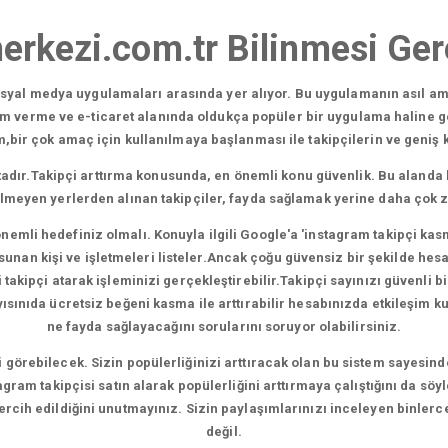
erkezi.com.tr Bilinmesi Ger
sosyal medya uygulamaları arasında yer alıyor. Bu uygulamanın asıl am
am verme ve e-ticaret alanında oldukça popüler bir uygulama haline g
ir çok amaç için kullanılmaya başlanması ile takipçilerin ve geniş kit
adır.Takipçi arttırma konusunda, en önemli konu güvenlik. Bu alanda 
ilmeyen yerlerden alınan takipçiler, fayda sağlamak yerine daha çok 
nemli hedefiniz olmalı. Konuyla ilgili Google'a 'instagram takipçi kas
nan kişi ve işletmeleri listeler.Ancak çoğu güvensiz bir şekilde hesapl
akipçi atarak işleminizi gerçekleştirebilir.Takipçi sayınızı güvenli bir
nıda ücretsiz beğeni kasma ile arttırabilir hesabınızda etkileşim kura
ne fayda sağlayacağını sorularını soruyor olabilirsiniz.
şi görebilecek. Sizin popülerliğinizi arttıracak olan bu sistem sayesind
gram takipçisi satın alarak popülerliğini arttırmaya çalıştığını da söy
 tercih edildiğini unutmayınız. Sizin paylaşımlarınızı inceleyen binlerc
değil.