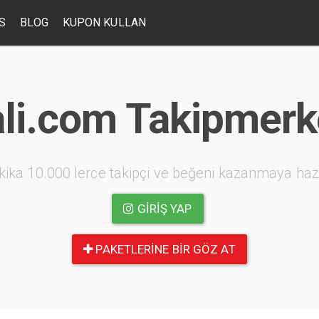
S
BLOG
KUPON KULLAN
ali.com Takipmerk
kika 10.000 lerce takipçi ve beğeni kazanmaya haz
GIRIŞ YAP
PAKETLERINE BIR GÖZ AT