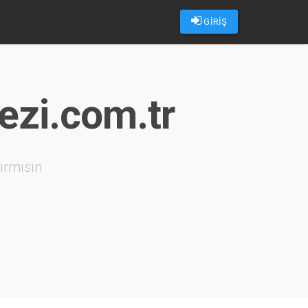
GİRİŞ
ezi.com.tr
ırmısın