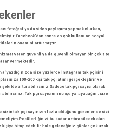
ekenler
acı fotoğraf ya da video paylaşımı yapmak olurken,
elmiştir.Facebook'dan sonra en çok kullanılan sosyal
lelerin önemini arttırmıştır.
hizmet veren güvenli ya da güvenli olmayan bir çok site
zarar vermektedir.
ma' yazdığınızda size yüzlerce İnstagram takipçisini
arınıza 100-200 kişi takipçi atımı gerçekleştirir ve
 şekilde arttırabilirsiniz.Sadece takipçi sayısı olarak
bilirsiniz. Takipçi sayısının ne işe yarayacağını, size
e sizin takipçi sayınızın fazla olduğunu görenler de sizi
lemeliyim.Popülerliğinizi bu kadar arttırabilecek olan
e kişiye hitap edebilir hale geleceğiniz günler çok uzak