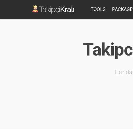
TOOLS
PACKAGE
Takipc
Her da