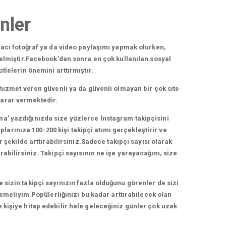
nler
acı fotoğraf ya da video paylaşımı yapmak olurken,
elmiştir.Facebook'dan sonra en çok kullanılan sosyal
lelerin önemini arttırmıştır.
hizmet veren güvenli ya da güvenli olmayan bir çok site
zarar vermektedir.
ma' yazdığınızda size yüzlerce İnstagram takipçisini
arınıza 100-200 kişi takipçi atımı gerçekleştirir ve
 şekilde arttırabilirsiniz.Sadece takipçi sayısı olarak
bilirsiniz. Takipçi sayısının ne işe yarayacağını, size
e sizin takipçi sayınızın fazla olduğunu görenler de sizi
lemeliyim.Popülerliğinizi bu kadar arttırabilecek olan
e kişiye hitap edebilir hale geleceğiniz günler çok uzak