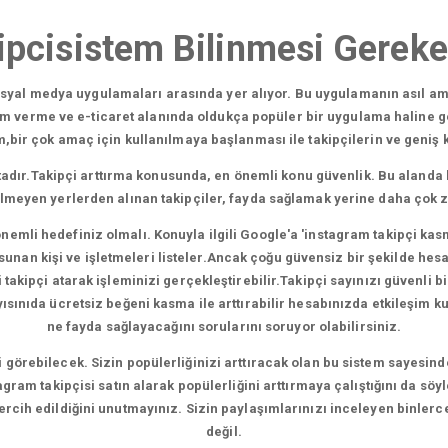
ipcisistem Bilinmesi Gereke
sosyal medya uygulamaları arasında yer alıyor. Bu uygulamanın asıl am
am verme ve e-ticaret alanında oldukça popüler bir uygulama haline g
ir çok amaç için kullanılmaya başlanması ile takipçilerin ve geniş kit
adır.Takipçi arttırma konusunda, en önemli konu güvenlik. Bu alanda 
ilmeyen yerlerden alınan takipçiler, fayda sağlamak yerine daha çok 
nemli hedefiniz olmalı. Konuyla ilgili Google'a 'instagram takipçi kas
nan kişi ve işletmeleri listeler.Ancak çoğu güvensiz bir şekilde hesapl
akipçi atarak işleminizi gerçekleştirebilir.Takipçi sayınızı güvenli bir
nıda ücretsiz beğeni kasma ile arttırabilir hesabınızda etkileşim kura
ne fayda sağlayacağını sorularını soruyor olabilirsiniz.
şi görebilecek. Sizin popülerliğinizi arttıracak olan bu sistem sayesind
gram takipçisi satın alarak popülerliğini arttırmaya çalıştığını da söy
 tercih edildiğini unutmayınız. Sizin paylaşımlarınızı inceleyen binlerc
değil.