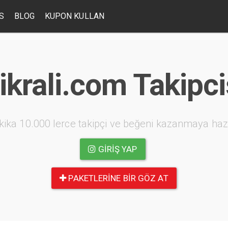
S
BLOG
KUPON KULLAN
ikrali.com Takipc
kika 10.000 lerce takipçi ve beğeni kazanmaya haz
GIRIŞ YAP
PAKETLERINE BIR GÖZ AT