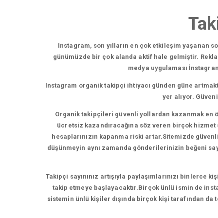
Tak
Instagram, son yılların en çok etkileşim yaşanan 
günümüzde bir çok alanda aktif hale gelmiştir. Rekl
medya uygulaması İnstagram,b
Instagram organik takipçi ihtiyacı günden güne artmakt
yer alıyor. Güven
Organik takipçileri güvenli yollardan kazanmak en ö
ücretsiz kazandıracağına söz veren birçok hizmet su
hesaplarınızın kapanma riski artar.Sitemizde güvenli t
düşünmeyin aynı zamanda gönderilerinizin beğeni sayısı
Takipçi sayınınız artışıyla paylaşımlarınızı binlerce ki
takip etmeye başlayacaktır.Birçok ünlü ismin de insta
sistemin ünlü kişiler dışında birçok kişi tarafından da