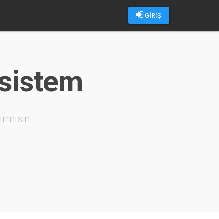
GİRİŞ
isistem
ırmısın