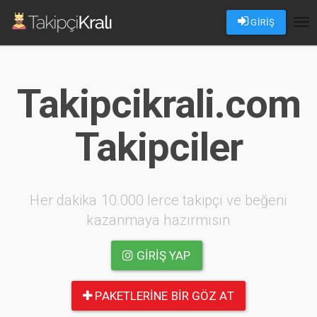
GİRİŞ
Tog
nav
Takipcikrali.com
Takipciler
Her dakika 10.000 lerce takipçi ve beğeni
kazanmaya hazırmısın
GIRIŞ YAP
PAKETLERINE BIR GÖZ AT