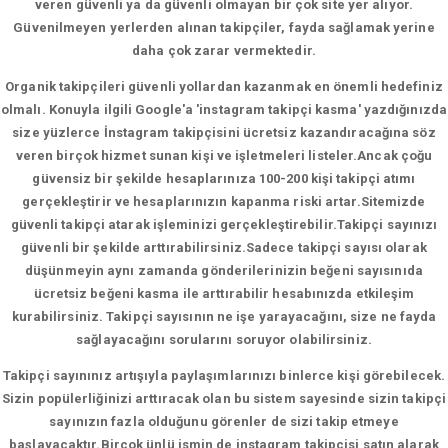
veren güvenli ya da güvenli olmayan bir çok site yer alıyor.
Güvenilmeyen yerlerden alınan takipçiler, fayda sağlamak yerine
daha çok zarar vermektedir.
Organik takipçileri güvenli yollardan kazanmak en önemli hedefiniz
olmalı. Konuyla ilgili Google'a 'instagram takipçi kasma' yazdığınızda
size yüzlerce İnstagram takipçisini ücretsiz kazandıracağına söz
veren birçok hizmet sunan kişi ve işletmeleri listeler.Ancak çoğu
güvensiz bir şekilde hesaplarınıza 100-200 kişi takipçi atımı
gerçekleştirir ve hesaplarınızın kapanma riski artar.Sitemizde
güvenli takipçi atarak işleminizi gerçekleştirebilir.Takipçi sayınızı
güvenli bir şekilde arttırabilirsiniz.Sadece takipçi sayısı olarak
düşünmeyin aynı zamanda gönderilerinizin beğeni sayısınıda
ücretsiz beğeni kasma ile arttırabilir hesabınızda etkileşim
kurabilirsiniz. Takipçi sayısının ne işe yarayacağını, size ne fayda
sağlayacağını sorularını soruyor olabilirsiniz.
Takipçi sayınınız artışıyla paylaşımlarınızı binlerce kişi görebilecek.
Sizin popülerliğinizi arttıracak olan bu sistem sayesinde sizin takipçi
sayınızın fazla olduğunu görenler de sizi takip etmeye
başlayacaktır.Birçok ünlü ismin de instagram takipçisi satın alarak