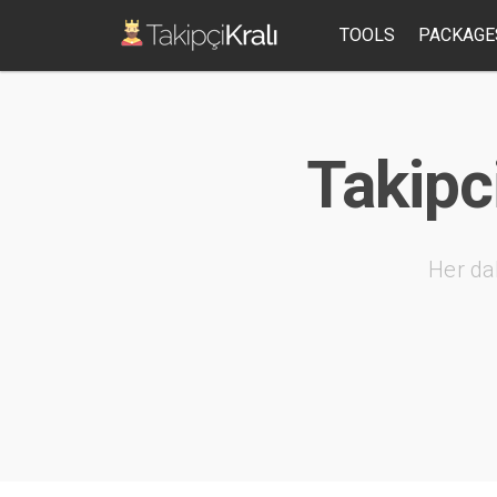
TOOLS
PACKAGE
Takipc
Her da