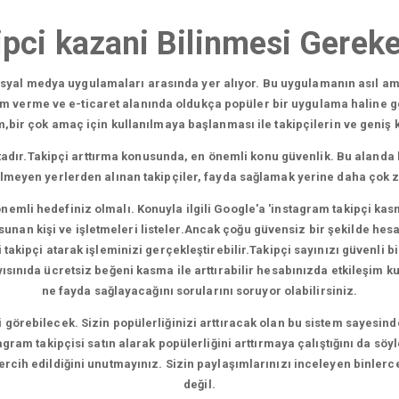
ipci kazani Bilinmesi Gereke
sosyal medya uygulamaları arasında yer alıyor. Bu uygulamanın asıl am
am verme ve e-ticaret alanında oldukça popüler bir uygulama haline g
ir çok amaç için kullanılmaya başlanması ile takipçilerin ve geniş kit
adır.Takipçi arttırma konusunda, en önemli konu güvenlik. Bu alanda 
ilmeyen yerlerden alınan takipçiler, fayda sağlamak yerine daha çok 
nemli hedefiniz olmalı. Konuyla ilgili Google'a 'instagram takipçi kas
nan kişi ve işletmeleri listeler.Ancak çoğu güvensiz bir şekilde hesapl
akipçi atarak işleminizi gerçekleştirebilir.Takipçi sayınızı güvenli bir
nıda ücretsiz beğeni kasma ile arttırabilir hesabınızda etkileşim kura
ne fayda sağlayacağını sorularını soruyor olabilirsiniz.
şi görebilecek. Sizin popülerliğinizi arttıracak olan bu sistem sayesind
gram takipçisi satın alarak popülerliğini arttırmaya çalıştığını da söy
 tercih edildiğini unutmayınız. Sizin paylaşımlarınızı inceleyen binlerc
değil.