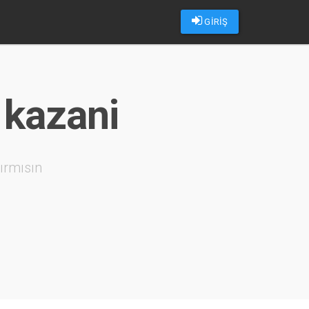
GİRİŞ
 kazani
ırmısın