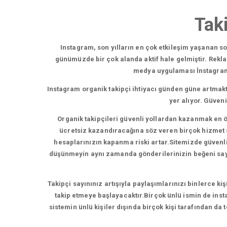
Tak
Instagram, son yılların en çok etkileşim yaşanan 
günümüzde bir çok alanda aktif hale gelmiştir. Rekl
medya uygulaması İnstagram,b
Instagram organik takipçi ihtiyacı günden güne artmakt
yer alıyor. Güven
Organik takipçileri güvenli yollardan kazanmak en ö
ücretsiz kazandıracağına söz veren birçok hizmet su
hesaplarınızın kapanma riski artar.Sitemizde güvenli t
düşünmeyin aynı zamanda gönderilerinizin beğeni sayısı
Takipçi sayınınız artışıyla paylaşımlarınızı binlerce ki
takip etmeye başlayacaktır.Birçok ünlü ismin de insta
sistemin ünlü kişiler dışında birçok kişi tarafından da