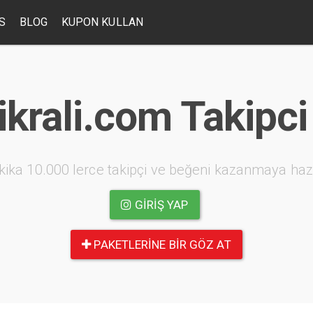
S
BLOG
KUPON KULLAN
ikrali.com Takipci
kika 10.000 lerce takipçi ve beğeni kazanmaya haz
GIRIŞ YAP
PAKETLERINE BIR GÖZ AT