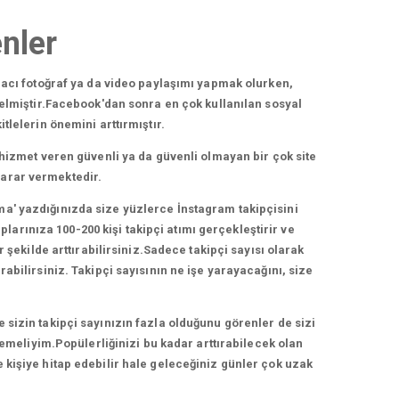
nler
acı fotoğraf ya da video paylaşımı yapmak olurken,
elmiştir.Facebook'dan sonra en çok kullanılan sosyal
lelerin önemini arttırmıştır.
hizmet veren güvenli ya da güvenli olmayan bir çok site
zarar vermektedir.
ma' yazdığınızda size yüzlerce İnstagram takipçisini
arınıza 100-200 kişi takipçi atımı gerçekleştirir ve
 şekilde arttırabilirsiniz.Sadece takipçi sayısı olarak
bilirsiniz. Takipçi sayısının ne işe yarayacağını, size
e sizin takipçi sayınızın fazla olduğunu görenler de sizi
lemeliyim.Popülerliğinizi bu kadar arttırabilecek olan
e kişiye hitap edebilir hale geleceğiniz günler çok uzak