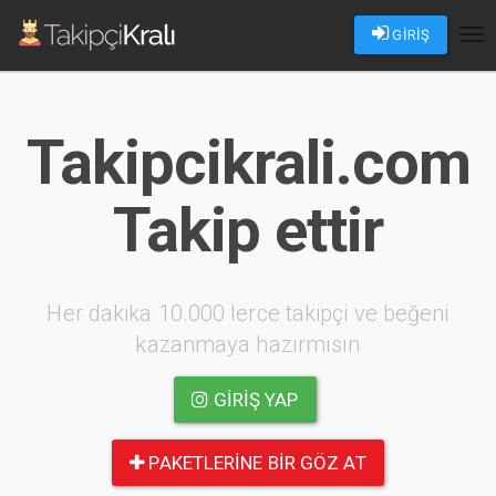
GİRİŞ
Tog
nav
Takipcikrali.com
Takip ettir
Her dakika 10.000 lerce takipçi ve beğeni
kazanmaya hazırmısın
GIRIŞ YAP
PAKETLERINE BIR GÖZ AT