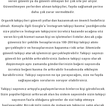
veren güvenli ya da güvenli olmayan bir çok site yer alıyor.
Güvenilmeyen yerlerden alınan takipçiler, fayda sağlamak yerine
daha çok zarar vermektedir.
Organik takipçileri güvenli yollardan kazanmak en önemli hedefiniz
olmalı. Konuyla ilgili Google'a 'instagram takipçi kasma' yazdığınızda
size yüzlerce İnstagram takipçisini ücretsiz kazandıracağına söz
veren birçok hizmet sunan kişi ve işletmeleri listeler.Ancak çoğu
güvensiz bir şekilde hesaplarınıza 100-200 kişi takipçi atımı
gerçekleştirir ve hesaplarınızın kapanma riski artar.Sitemizde
güvenli takipçi atarak işleminizi gerçekleştirebilir.Takipçi sayınızı
güvenli bir şekilde arttırabilirsiniz.Sadece takipçi sayısı olarak
düşünmeyin aynı zamanda gönderilerinizin beğeni sayısınıda
ücretsiz beğeni kasma ile arttırabilir hesabınızda etkileşim
kurabilirsiniz. Takipçi sayısının ne işe yarayacağını, size ne fayda
sağlayacağını sorularını soruyor olabilirsiniz.
Takipçi sayınınız artışıyla paylaşımlarınızı binlerce kişi görebilecek.
Sizin popülerliğinizi arttıracak olan bu sistem sayesinde sizin takipçi
sayınızın fazla olduğunu görenler de sizi takip etmeye
başlayacaktır.Birçok ünlü ismin de instagram takipçisi satın alarak