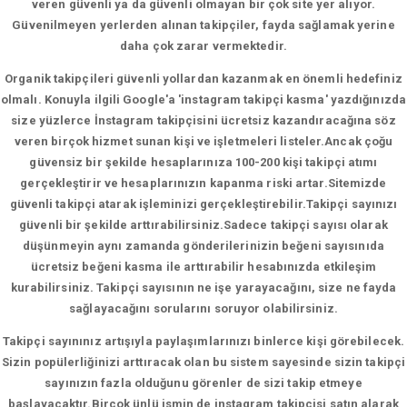
veren güvenli ya da güvenli olmayan bir çok site yer alıyor.
Güvenilmeyen yerlerden alınan takipçiler, fayda sağlamak yerine
daha çok zarar vermektedir.
Organik takipçileri güvenli yollardan kazanmak en önemli hedefiniz
olmalı. Konuyla ilgili Google'a 'instagram takipçi kasma' yazdığınızda
size yüzlerce İnstagram takipçisini ücretsiz kazandıracağına söz
veren birçok hizmet sunan kişi ve işletmeleri listeler.Ancak çoğu
güvensiz bir şekilde hesaplarınıza 100-200 kişi takipçi atımı
gerçekleştirir ve hesaplarınızın kapanma riski artar.Sitemizde
güvenli takipçi atarak işleminizi gerçekleştirebilir.Takipçi sayınızı
güvenli bir şekilde arttırabilirsiniz.Sadece takipçi sayısı olarak
düşünmeyin aynı zamanda gönderilerinizin beğeni sayısınıda
ücretsiz beğeni kasma ile arttırabilir hesabınızda etkileşim
kurabilirsiniz. Takipçi sayısının ne işe yarayacağını, size ne fayda
sağlayacağını sorularını soruyor olabilirsiniz.
Takipçi sayınınız artışıyla paylaşımlarınızı binlerce kişi görebilecek.
Sizin popülerliğinizi arttıracak olan bu sistem sayesinde sizin takipçi
sayınızın fazla olduğunu görenler de sizi takip etmeye
başlayacaktır.Birçok ünlü ismin de instagram takipçisi satın alarak