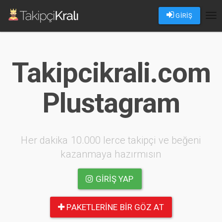
GİRİŞ
Tog
nav
Takipcikrali.com
Plustagram
Her dakika 10.000 lerce takipçi ve beğeni
kazanmaya hazırmısın
GIRIŞ YAP
PAKETLERINE BIR GÖZ AT