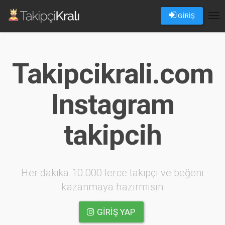
GİRİŞ
Tog
nav
Takipcikrali.com
Instagram
takipcih
Her dakika 10.000 lerce takipçi ve beğeni
kazanmaya hazırmısın
GIRIŞ YAP