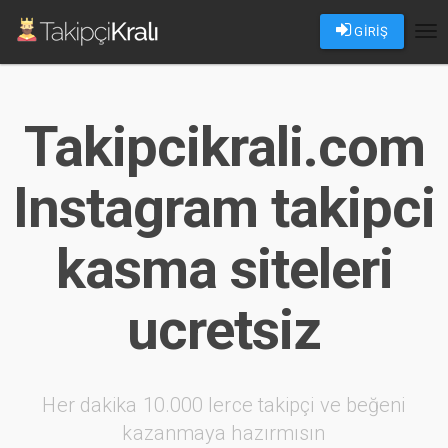
GİRİŞ
Tog
nav
Takipcikrali.com
Instagram takipci
kasma siteleri
ucretsiz
Her dakika 10.000 lerce takipçi ve beğeni
kazanmaya hazırmısın