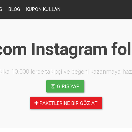
S
BLOG
KUPON KULLAN
.com Instagram f
kika 10.000 lerce takipçi ve beğeni kazanmaya haz
GIRIŞ YAP
PAKETLERINE BIR GÖZ AT