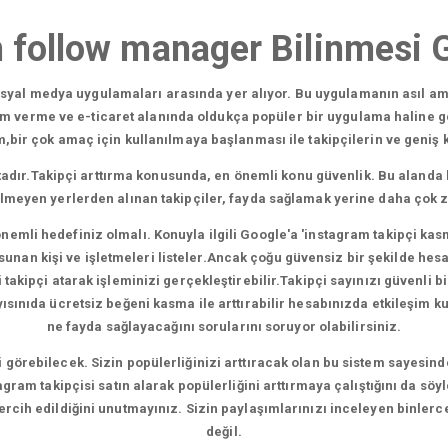
 follow manager Bilinmesi 
sosyal medya uygulamaları arasında yer alıyor. Bu uygulamanın asıl am
am verme ve e-ticaret alanında oldukça popüler bir uygulama haline g
ir çok amaç için kullanılmaya başlanması ile takipçilerin ve geniş kit
adır.Takipçi arttırma konusunda, en önemli konu güvenlik. Bu alanda 
ilmeyen yerlerden alınan takipçiler, fayda sağlamak yerine daha çok 
nemli hedefiniz olmalı. Konuyla ilgili Google'a 'instagram takipçi kas
nan kişi ve işletmeleri listeler.Ancak çoğu güvensiz bir şekilde hesapl
akipçi atarak işleminizi gerçekleştirebilir.Takipçi sayınızı güvenli bir
nıda ücretsiz beğeni kasma ile arttırabilir hesabınızda etkileşim kura
ne fayda sağlayacağını sorularını soruyor olabilirsiniz.
şi görebilecek. Sizin popülerliğinizi arttıracak olan bu sistem sayesind
gram takipçisi satın alarak popülerliğini arttırmaya çalıştığını da söy
 tercih edildiğini unutmayınız. Sizin paylaşımlarınızı inceleyen binlerc
değil.