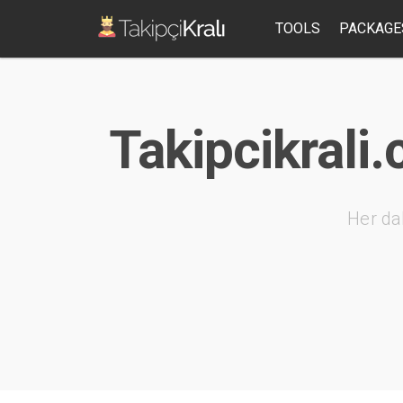
TOOLS
PACKAGE
Takipcikrali
Her da