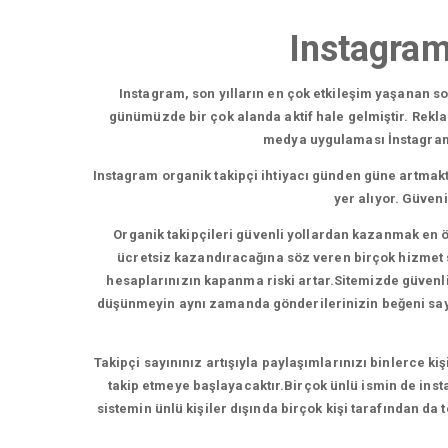
Instagram
Instagram, son yılların en çok etkileşim yaşanan 
günümüzde bir çok alanda aktif hale gelmiştir. Rekl
medya uygulaması İnstagram,b
Instagram organik takipçi ihtiyacı günden güne artmakt
yer alıyor. Güven
Organik takipçileri güvenli yollardan kazanmak en ö
ücretsiz kazandıracağına söz veren birçok hizmet su
hesaplarınızın kapanma riski artar.Sitemizde güvenli t
düşünmeyin aynı zamanda gönderilerinizin beğeni sayısı
Takipçi sayınınız artışıyla paylaşımlarınızı binlerce ki
takip etmeye başlayacaktır.Birçok ünlü ismin de insta
sistemin ünlü kişiler dışında birçok kişi tarafından da