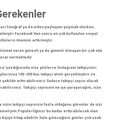
Gerekenler
acı fotoğraf ya da video paylaşımı yapmak olurken,
elmiştir.Facebook'dan sonra en çok kullanılan sosyal
lelerin önemini arttırmıştır.
hizmet veren güvenli ya da güvenli olmayan bir çok site
zarar vermektedir.
ma' yazdığınızda size yüzlerce İnstagram takipçisini
arınıza 100-200 kişi takipçi atımı gerçekleştirir ve
 şekilde arttırabilirsiniz.Sadece takipçi sayısı olarak
bilirsiniz. Takipçi sayısının ne işe yarayacağını, size
e sizin takipçi sayınızın fazla olduğunu görenler de sizi
lemeliyim.Popülerliğinizi bu kadar arttırabilecek olan
e kişiye hitap edebilir hale geleceğiniz günler çok uzak