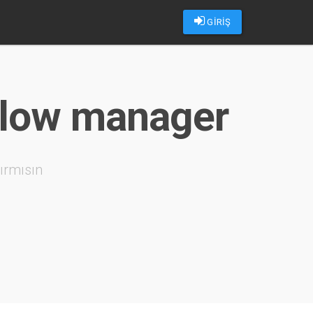
GİRİŞ
ollow manager
ırmısın