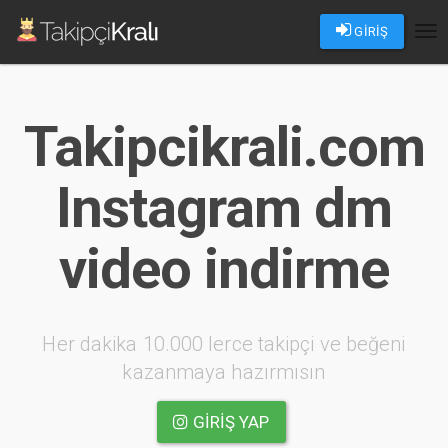
GİRİŞ
Tog
nav
Takipcikrali.com
Instagram dm
video indirme
Her dakika 10.000 lerce takipçi ve beğeni
kazanmaya hazırmısın
GIRIŞ YAP