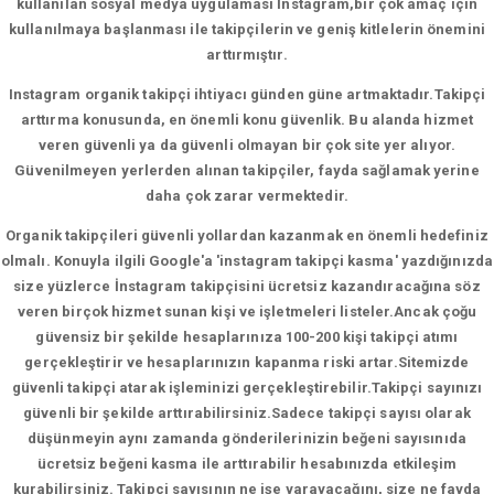
kullanılan sosyal medya uygulaması İnstagram,bir çok amaç için
kullanılmaya başlanması ile takipçilerin ve geniş kitlelerin önemini
arttırmıştır.
Instagram organik takipçi ihtiyacı günden güne artmaktadır.Takipçi
arttırma konusunda, en önemli konu güvenlik. Bu alanda hizmet
veren güvenli ya da güvenli olmayan bir çok site yer alıyor.
Güvenilmeyen yerlerden alınan takipçiler, fayda sağlamak yerine
daha çok zarar vermektedir.
Organik takipçileri güvenli yollardan kazanmak en önemli hedefiniz
olmalı. Konuyla ilgili Google'a 'instagram takipçi kasma' yazdığınızda
size yüzlerce İnstagram takipçisini ücretsiz kazandıracağına söz
veren birçok hizmet sunan kişi ve işletmeleri listeler.Ancak çoğu
güvensiz bir şekilde hesaplarınıza 100-200 kişi takipçi atımı
gerçekleştirir ve hesaplarınızın kapanma riski artar.Sitemizde
güvenli takipçi atarak işleminizi gerçekleştirebilir.Takipçi sayınızı
güvenli bir şekilde arttırabilirsiniz.Sadece takipçi sayısı olarak
düşünmeyin aynı zamanda gönderilerinizin beğeni sayısınıda
ücretsiz beğeni kasma ile arttırabilir hesabınızda etkileşim
kurabilirsiniz. Takipçi sayısının ne işe yarayacağını, size ne fayda