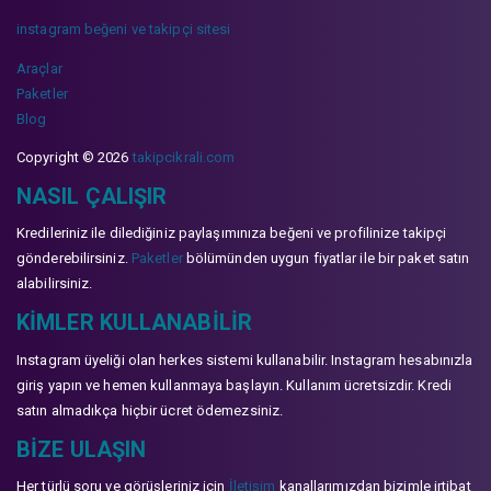
instagram beğeni ve takipçi sitesi
Araçlar
Paketler
Blog
Copyright © 2026
takipcikrali.com
NASIL ÇALIŞIR
Kredileriniz ile dilediğiniz paylaşımınıza beğeni ve profilinize takipçi
gönderebilirsiniz.
Paketler
bölümünden uygun fiyatlar ile bir paket satın
alabilirsiniz.
KIMLER KULLANABILIR
Instagram üyeliği olan herkes sistemi kullanabilir. Instagram hesabınızla
giriş yapın ve hemen kullanmaya başlayın. Kullanım ücretsizdir. Kredi
satın almadıkça hiçbir ücret ödemezsiniz.
BIZE ULAŞIN
Her türlü soru ve görüşleriniz için
İletişim
kanallarımızdan bizimle irtibat