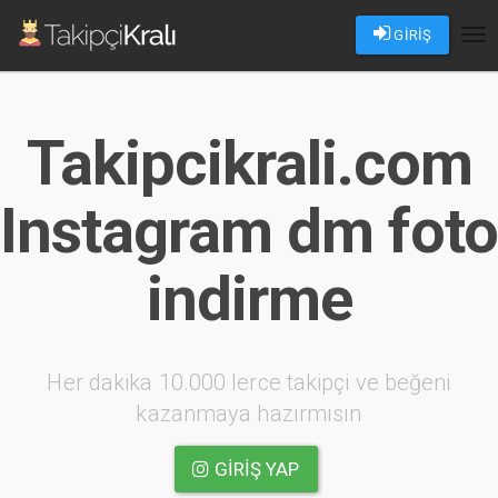
GİRİŞ
Tog
nav
Takipcikrali.com
Instagram dm foto
indirme
Her dakika 10.000 lerce takipçi ve beğeni
kazanmaya hazırmısın
GIRIŞ YAP