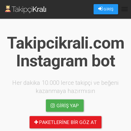
GİRİŞ
Tog
nav
Takipcikrali.com
Instagram bot
Her dakika 10.000 lerce takipçi ve beğeni
kazanmaya hazırmısın
GIRIŞ YAP
PAKETLERINE BIR GÖZ AT