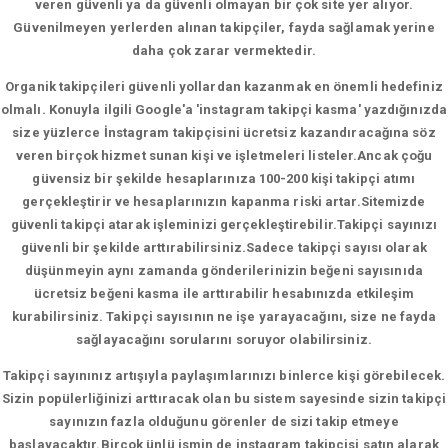
veren güvenli ya da güvenli olmayan bir çok site yer alıyor.
Güvenilmeyen yerlerden alınan takipçiler, fayda sağlamak yerine
daha çok zarar vermektedir.
Organik takipçileri güvenli yollardan kazanmak en önemli hedefiniz
olmalı. Konuyla ilgili Google'a 'instagram takipçi kasma' yazdığınızda
size yüzlerce İnstagram takipçisini ücretsiz kazandıracağına söz
veren birçok hizmet sunan kişi ve işletmeleri listeler.Ancak çoğu
güvensiz bir şekilde hesaplarınıza 100-200 kişi takipçi atımı
gerçekleştirir ve hesaplarınızın kapanma riski artar.Sitemizde
güvenli takipçi atarak işleminizi gerçekleştirebilir.Takipçi sayınızı
güvenli bir şekilde arttırabilirsiniz.Sadece takipçi sayısı olarak
düşünmeyin aynı zamanda gönderilerinizin beğeni sayısınıda
ücretsiz beğeni kasma ile arttırabilir hesabınızda etkileşim
kurabilirsiniz. Takipçi sayısının ne işe yarayacağını, size ne fayda
sağlayacağını sorularını soruyor olabilirsiniz.
Takipçi sayınınız artışıyla paylaşımlarınızı binlerce kişi görebilecek.
Sizin popülerliğinizi arttıracak olan bu sistem sayesinde sizin takipçi
sayınızın fazla olduğunu görenler de sizi takip etmeye
başlayacaktır.Birçok ünlü ismin de instagram takipçisi satın alarak