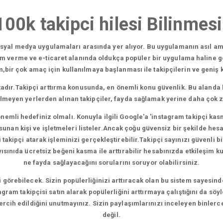
00k takipci hilesi Bilinmes
sosyal medya uygulamaları arasında yer alıyor. Bu uygulamanın asıl am
am verme ve e-ticaret alanında oldukça popüler bir uygulama haline g
ir çok amaç için kullanılmaya başlanması ile takipçilerin ve geniş kit
adır.Takipçi arttırma konusunda, en önemli konu güvenlik. Bu alanda 
ilmeyen yerlerden alınan takipçiler, fayda sağlamak yerine daha çok 
nemli hedefiniz olmalı. Konuyla ilgili Google'a 'instagram takipçi kas
nan kişi ve işletmeleri listeler.Ancak çoğu güvensiz bir şekilde hesapl
akipçi atarak işleminizi gerçekleştirebilir.Takipçi sayınızı güvenli bir
nıda ücretsiz beğeni kasma ile arttırabilir hesabınızda etkileşim kura
ne fayda sağlayacağını sorularını soruyor olabilirsiniz.
şi görebilecek. Sizin popülerliğinizi arttıracak olan bu sistem sayesind
gram takipçisi satın alarak popülerliğini arttırmaya çalıştığını da söy
 tercih edildiğini unutmayınız. Sizin paylaşımlarınızı inceleyen binlerc
değil.