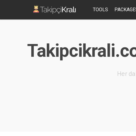
TOOLS
PACKAGE
Takipcikrali.c
Her da