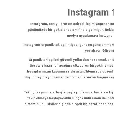
Instagram 1
Instagram, son yılların en çok etkileşim yaşanan 
günümüzde bir çok alanda aktif hale gelmiştir. Rekl
medya uygulaması İnstagram,b
Instagram organik takipçi ihtiyacı günden güne artmakt
yer alıyor. Güven
Organik takipçileri güvenli yollardan kazanmak en ö
ücretsiz kazandıracağına söz veren birçok hizmet su
hesaplarınızın kapanma riski artar.Sitemizde güvenli t
düşünmeyin aynı zamanda gönderilerinizin beğeni sayısı
Takipçi sayınınız artışıyla paylaşımlarınızı binlerce ki
takip etmeye başlayacaktır.Birçok ünlü ismin de insta
sistemin ünlü kişiler dışında birçok kişi tarafından da