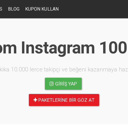
S
BLOG
KUPON KULLAN
om Instagram 100k
kika 10.000 lerce takipçi ve beğeni kazanmaya haz
GIRIŞ YAP
PAKETLERINE BIR GÖZ AT