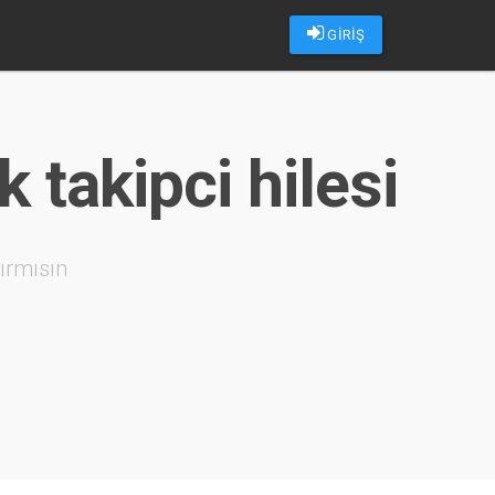
GİRİŞ
 takipci hilesi
ırmısın