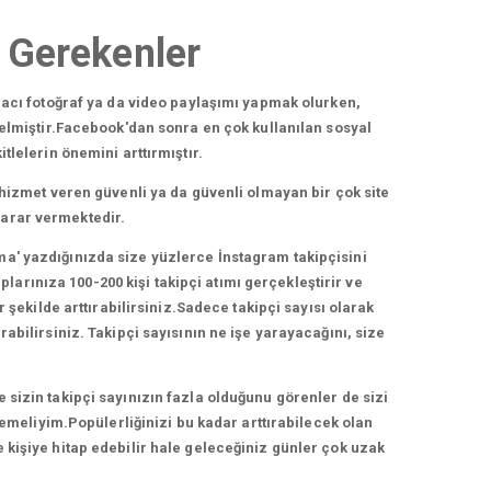
i Gerekenler
acı fotoğraf ya da video paylaşımı yapmak olurken,
elmiştir.Facebook'dan sonra en çok kullanılan sosyal
lelerin önemini arttırmıştır.
hizmet veren güvenli ya da güvenli olmayan bir çok site
zarar vermektedir.
ma' yazdığınızda size yüzlerce İnstagram takipçisini
arınıza 100-200 kişi takipçi atımı gerçekleştirir ve
 şekilde arttırabilirsiniz.Sadece takipçi sayısı olarak
bilirsiniz. Takipçi sayısının ne işe yarayacağını, size
e sizin takipçi sayınızın fazla olduğunu görenler de sizi
lemeliyim.Popülerliğinizi bu kadar arttırabilecek olan
e kişiye hitap edebilir hale geleceğiniz günler çok uzak