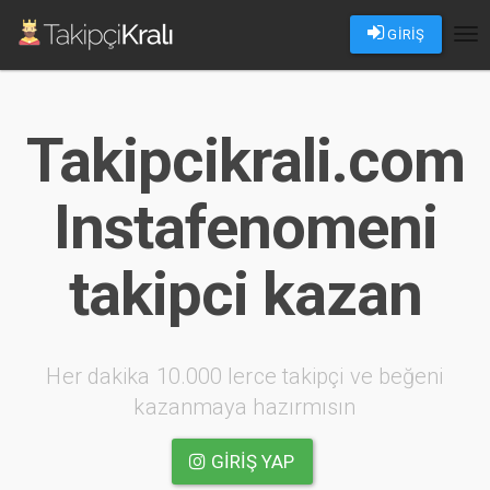
GİRİŞ
Tog
nav
Takipcikrali.com
Instafenomeni
takipci kazan
Her dakika 10.000 lerce takipçi ve beğeni
kazanmaya hazırmısın
GIRIŞ YAP