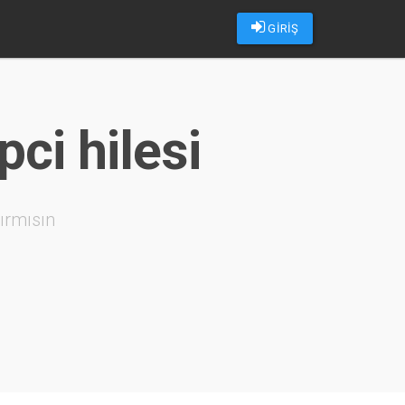
GİRİŞ
pci hilesi
ırmısın