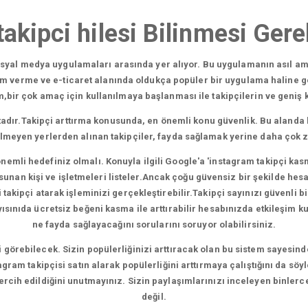
takipci hilesi Bilinmesi Ger
sosyal medya uygulamaları arasında yer alıyor. Bu uygulamanın asıl am
am verme ve e-ticaret alanında oldukça popüler bir uygulama haline g
ir çok amaç için kullanılmaya başlanması ile takipçilerin ve geniş kit
adır.Takipçi arttırma konusunda, en önemli konu güvenlik. Bu alanda 
ilmeyen yerlerden alınan takipçiler, fayda sağlamak yerine daha çok 
nemli hedefiniz olmalı. Konuyla ilgili Google'a 'instagram takipçi kas
nan kişi ve işletmeleri listeler.Ancak çoğu güvensiz bir şekilde hesapl
akipçi atarak işleminizi gerçekleştirebilir.Takipçi sayınızı güvenli bir
nıda ücretsiz beğeni kasma ile arttırabilir hesabınızda etkileşim kura
ne fayda sağlayacağını sorularını soruyor olabilirsiniz.
şi görebilecek. Sizin popülerliğinizi arttıracak olan bu sistem sayesind
gram takipçisi satın alarak popülerliğini arttırmaya çalıştığını da söy
 tercih edildiğini unutmayınız. Sizin paylaşımlarınızı inceleyen binlerc
değil.