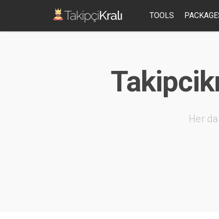
TOOLS
PACKAGE
Takipcikr
Her da