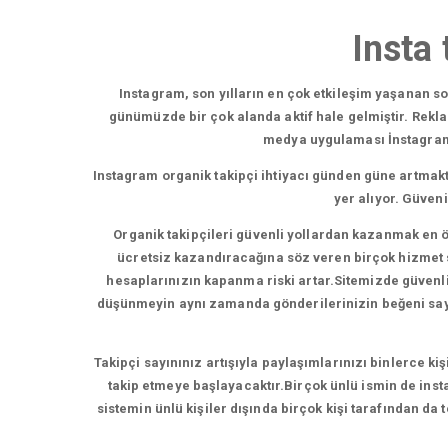
Insta 
Instagram, son yılların en çok etkileşim yaşanan 
günümüzde bir çok alanda aktif hale gelmiştir. Rekl
medya uygulaması İnstagram,b
Instagram organik takipçi ihtiyacı günden güne artmakt
yer alıyor. Güven
Organik takipçileri güvenli yollardan kazanmak en ö
ücretsiz kazandıracağına söz veren birçok hizmet su
hesaplarınızın kapanma riski artar.Sitemizde güvenli t
düşünmeyin aynı zamanda gönderilerinizin beğeni sayısı
Takipçi sayınınız artışıyla paylaşımlarınızı binlerce ki
takip etmeye başlayacaktır.Birçok ünlü ismin de insta
sistemin ünlü kişiler dışında birçok kişi tarafından da