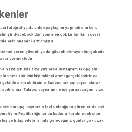
ekenler
acı fotoğraf ya da video paylaşımı yapmak olurken,
elmiştir.Facebook'dan sonra en çok kullanılan sosyal
lelerin önemini arttırmıştır.
hizmet veren güvenli ya da güvenli olmayan bir çok site
zarar vermektedir.
ma' yazdığınızda size yüzlerce İnstagram takipçisini
arınıza 100-200 kişi takipçi atımı gerçekleştirir ve
 şekilde arttırabilirsiniz.Sadece takipçi sayısı olarak
bilirsiniz. Takipçi sayısının ne işe yarayacağını, size
e sizin takipçi sayınızın fazla olduğunu görenler de sizi
lemeliyim.Popülerliğinizi bu kadar arttırabilecek olan
e kişiye hitap edebilir hale geleceğiniz günler çok uzak