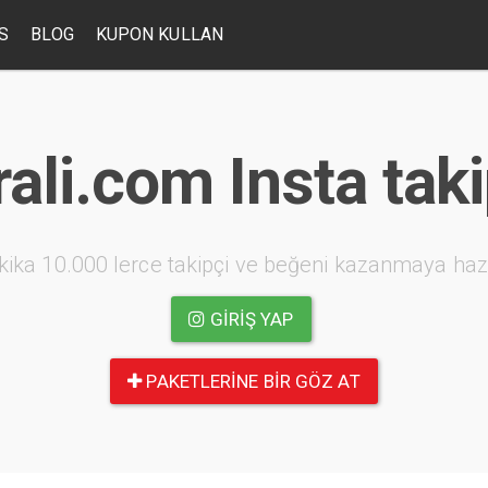
S
BLOG
KUPON KULLAN
ali.com Insta taki
kika 10.000 lerce takipçi ve beğeni kazanmaya haz
GIRIŞ YAP
PAKETLERINE BIR GÖZ AT