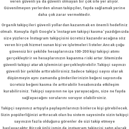
veren güvenli ya da güvenli olmayan bir çok site yer alıyor.
Güvenilmeyen yerlerden alınan takipçiler, fayda sağlamak yerine
daha çok zarar vermektedir.
Organik takipçileri güvenli yollardan kazanmak en önemli hedefiniz
olmalı. Konuyla ilgili Google'a 'instagram takipçi kasma' yazdığınızda
size yüzlerce İnstagram takipçisini ücretsiz kazandıracağına söz
veren birçok hizmet sunan kişi ve işletmeleri listeler.Ancak çoğu
güvensiz bir şekilde hesaplarınıza 100-200 kişi takipçi atımı
gerçekleştirir ve hesaplarınızın kapanma riski artar.Sitemizde
güvenli takipçi atarak işleminizi gerçekleştirebilir.Takipçi sayınızı
güvenli bir şekilde arttırabilirsiniz.Sadece takipçi sayısı olarak
düşünmeyin aynı zamanda gönderilerinizin beğeni sayısınıda
ücretsiz beğeni kasma ile arttırabilir hesabınızda etkileşim
kurabilirsiniz. Takipçi sayısının ne işe yarayacağını, size ne fayda
sağlayacağını sorularını soruyor olabilirsiniz.
Takipçi sayınınız artışıyla paylaşımlarınızı binlerce kişi görebilecek.
Sizin popülerliğinizi arttıracak olan bu sistem sayesinde sizin takipçi
sayınızın fazla olduğunu görenler de sizi takip etmeye
başlayacaktır.Birçok ünlü ismin de instagram takipçisi satın alarak