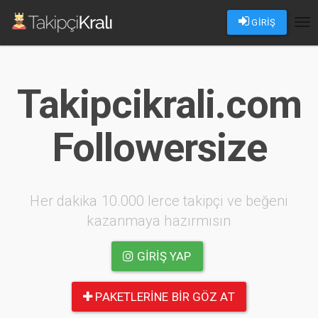
GİRİŞ
Tog
nav
Takipcikrali.com
Followersize
Her dakika 10.000 lerce takipçi ve beğeni
kazanmaya hazırmısın
GIRIŞ YAP
PAKETLERINE BIR GÖZ AT