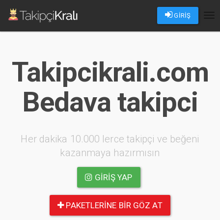
GİRİŞ
Tog
nav
Takipcikrali.com
Bedava takipci
Her dakika 10.000 lerce takipçi ve beğeni
kazanmaya hazırmısın
GIRIŞ YAP
PAKETLERINE BIR GÖZ AT