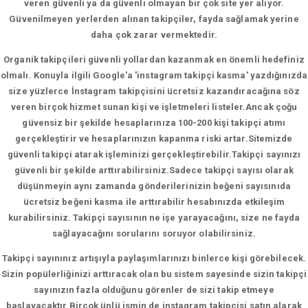
veren güvenli ya da güvenli olmayan bir çok site yer alıyor.
Güvenilmeyen yerlerden alınan takipçiler, fayda sağlamak yerine
daha çok zarar vermektedir.
Organik takipçileri güvenli yollardan kazanmak en önemli hedefiniz
olmalı. Konuyla ilgili Google'a 'instagram takipçi kasma' yazdığınızda
size yüzlerce İnstagram takipçisini ücretsiz kazandıracağına söz
veren birçok hizmet sunan kişi ve işletmeleri listeler.Ancak çoğu
güvensiz bir şekilde hesaplarınıza 100-200 kişi takipçi atımı
gerçekleştirir ve hesaplarınızın kapanma riski artar.Sitemizde
güvenli takipçi atarak işleminizi gerçekleştirebilir.Takipçi sayınızı
güvenli bir şekilde arttırabilirsiniz.Sadece takipçi sayısı olarak
düşünmeyin aynı zamanda gönderilerinizin beğeni sayısınıda
ücretsiz beğeni kasma ile arttırabilir hesabınızda etkileşim
kurabilirsiniz. Takipçi sayısının ne işe yarayacağını, size ne fayda
sağlayacağını sorularını soruyor olabilirsiniz.
Takipçi sayınınız artışıyla paylaşımlarınızı binlerce kişi görebilecek.
Sizin popülerliğinizi arttıracak olan bu sistem sayesinde sizin takipçi
sayınızın fazla olduğunu görenler de sizi takip etmeye
başlayacaktır.Birçok ünlü ismin de instagram takipçisi satın alarak