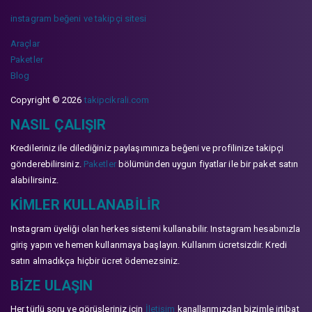
instagram beğeni ve takipçi sitesi
Araçlar
Paketler
Blog
Copyright © 2026
takipcikrali.com
NASIL ÇALIŞIR
Kredileriniz ile dilediğiniz paylaşımınıza beğeni ve profilinize takipçi
gönderebilirsiniz.
Paketler
bölümünden uygun fiyatlar ile bir paket satın
alabilirsiniz.
KIMLER KULLANABILIR
Instagram üyeliği olan herkes sistemi kullanabilir. Instagram hesabınızla
giriş yapın ve hemen kullanmaya başlayın. Kullanım ücretsizdir. Kredi
satın almadıkça hiçbir ücret ödemezsiniz.
BIZE ULAŞIN
Her türlü soru ve görüşleriniz için
İletişim
kanallarımızdan bizimle irtibat