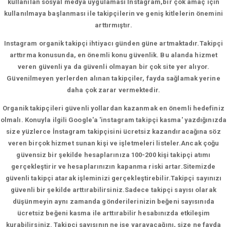
kullanılan sosyal medya uygulaması İnstagram,bir çok amaç için
kullanılmaya başlanması ile takipçilerin ve geniş kitlelerin önemini
arttırmıştır.
Instagram organik takipçi ihtiyacı günden güne artmaktadır.Takipçi
arttırma konusunda, en önemli konu güvenlik. Bu alanda hizmet
veren güvenli ya da güvenli olmayan bir çok site yer alıyor.
Güvenilmeyen yerlerden alınan takipçiler, fayda sağlamak yerine
daha çok zarar vermektedir.
Organik takipçileri güvenli yollardan kazanmak en önemli hedefiniz
olmalı. Konuyla ilgili Google'a 'instagram takipçi kasma' yazdığınızda
size yüzlerce İnstagram takipçisini ücretsiz kazandıracağına söz
veren birçok hizmet sunan kişi ve işletmeleri listeler.Ancak çoğu
güvensiz bir şekilde hesaplarınıza 100-200 kişi takipçi atımı
gerçekleştirir ve hesaplarınızın kapanma riski artar.Sitemizde
güvenli takipçi atarak işleminizi gerçekleştirebilir.Takipçi sayınızı
güvenli bir şekilde arttırabilirsiniz.Sadece takipçi sayısı olarak
düşünmeyin aynı zamanda gönderilerinizin beğeni sayısınıda
ücretsiz beğeni kasma ile arttırabilir hesabınızda etkileşim
kurabilirsiniz. Takipçi sayısının ne işe yarayacağını, size ne fayda